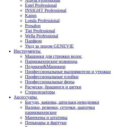
Aravia Professional
Estel Professional
INSIGHT Professional
Kapus
Londa Professional
Prosalon
Tigi Professional
Wella Professional
Парфюм
Уход за лицом GENEVIE
Инструменты
Машинки для стрижки волос
Парикмахерские ножницы
Педикюр&Маникюр
Профессиональные выпрямители и утюжки
Профессиональные плойки
Профессиональные фены
Расчески, брашинги и щетки
Стерилизаторы
Аксессуары
Бигуди, зажимы, шпильки,невидимки
Валики, резинки, сеточки, шапочки
парикмахерские
Манекены и штативы
Пеньюары и фартуки