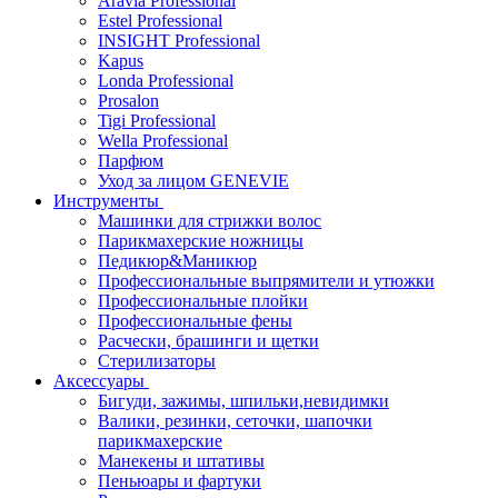
Aravia Professional
Estel Professional
INSIGHT Professional
Kapus
Londa Professional
Prosalon
Tigi Professional
Wella Professional
Парфюм
Уход за лицом GENEVIE
Инструменты
Машинки для стрижки волос
Парикмахерские ножницы
Педикюр&Маникюр
Профессиональные выпрямители и утюжки
Профессиональные плойки
Профессиональные фены
Расчески, брашинги и щетки
Стерилизаторы
Аксессуары
Бигуди, зажимы, шпильки,невидимки
Валики, резинки, сеточки, шапочки
парикмахерские
Манекены и штативы
Пеньюары и фартуки