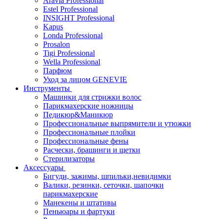
Aravia Professional
Estel Professional
INSIGHT Professional
Kapus
Londa Professional
Prosalon
Tigi Professional
Wella Professional
Парфюм
Уход за лицом GENEVIE
Инструменты
Машинки для стрижки волос
Парикмахерские ножницы
Педикюр&Маникюр
Профессиональные выпрямители и утюжки
Профессиональные плойки
Профессиональные фены
Расчески, брашинги и щетки
Стерилизаторы
Аксессуары
Бигуди, зажимы, шпильки,невидимки
Валики, резинки, сеточки, шапочки
парикмахерские
Манекены и штативы
Пеньюары и фартуки