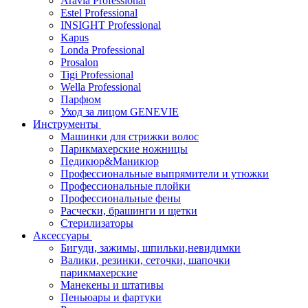
Aravia Professional
Estel Professional
INSIGHT Professional
Kapus
Londa Professional
Prosalon
Tigi Professional
Wella Professional
Парфюм
Уход за лицом GENEVIE
Инструменты
Машинки для стрижки волос
Парикмахерские ножницы
Педикюр&Маникюр
Профессиональные выпрямители и утюжки
Профессиональные плойки
Профессиональные фены
Расчески, брашинги и щетки
Стерилизаторы
Аксессуары
Бигуди, зажимы, шпильки,невидимки
Валики, резинки, сеточки, шапочки
парикмахерские
Манекены и штативы
Пеньюары и фартуки