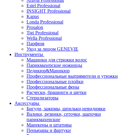
Aravia Professional
Estel Professional
INSIGHT Professional
Kapus
Londa Professional
Prosalon
Tigi Professional
Wella Professional
Парфюм
Уход за лицом GENEVIE
Инструменты
Машинки для стрижки волос
Парикмахерские ножницы
Педикюр&Маникюр
Профессиональные выпрямители и утюжки
Профессиональные плойки
Профессиональные фены
Расчески, брашинги и щетки
Стерилизаторы
Аксессуары
Бигуди, зажимы, шпильки,невидимки
Валики, резинки, сеточки, шапочки
парикмахерские
Манекены и штативы
Пеньюары и фартуки