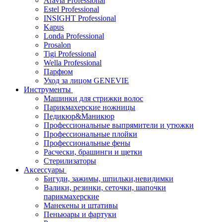
Aravia Professional
Estel Professional
INSIGHT Professional
Kapus
Londa Professional
Prosalon
Tigi Professional
Wella Professional
Парфюм
Уход за лицом GENEVIE
Инструменты
Машинки для стрижки волос
Парикмахерские ножницы
Педикюр&Маникюр
Профессиональные выпрямители и утюжки
Профессиональные плойки
Профессиональные фены
Расчески, брашинги и щетки
Стерилизаторы
Аксессуары
Бигуди, зажимы, шпильки,невидимки
Валики, резинки, сеточки, шапочки
парикмахерские
Манекены и штативы
Пеньюары и фартуки