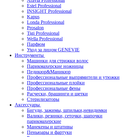
Aravia Professional
Estel Professional
INSIGHT Professional
Kapus
Londa Professional
Prosalon
Tigi Professional
Wella Professional
Парфюм
Уход за лицом GENEVIE
Инструменты
Машинки для стрижки волос
Парикмахерские ножницы
Педикюр&Маникюр
Профессиональные выпрямители и утюжки
Профессиональные плойки
Профессиональные фены
Расчески, брашинги и щетки
Стерилизаторы
Аксессуары
Бигуди, зажимы, шпильки,невидимки
Валики, резинки, сеточки, шапочки
парикмахерские
Манекены и штативы
Пеньюары и фартуки