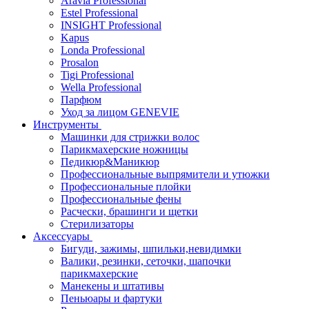
Aravia Professional
Estel Professional
INSIGHT Professional
Kapus
Londa Professional
Prosalon
Tigi Professional
Wella Professional
Парфюм
Уход за лицом GENEVIE
Инструменты
Машинки для стрижки волос
Парикмахерские ножницы
Педикюр&Маникюр
Профессиональные выпрямители и утюжки
Профессиональные плойки
Профессиональные фены
Расчески, брашинги и щетки
Стерилизаторы
Аксессуары
Бигуди, зажимы, шпильки,невидимки
Валики, резинки, сеточки, шапочки
парикмахерские
Манекены и штативы
Пеньюары и фартуки