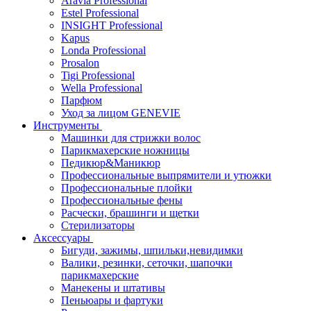
Aravia Professional
Estel Professional
INSIGHT Professional
Kapus
Londa Professional
Prosalon
Tigi Professional
Wella Professional
Парфюм
Уход за лицом GENEVIE
Инструменты
Машинки для стрижки волос
Парикмахерские ножницы
Педикюр&Маникюр
Профессиональные выпрямители и утюжки
Профессиональные плойки
Профессиональные фены
Расчески, брашинги и щетки
Стерилизаторы
Аксессуары
Бигуди, зажимы, шпильки,невидимки
Валики, резинки, сеточки, шапочки
парикмахерские
Манекены и штативы
Пеньюары и фартуки