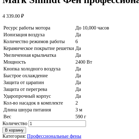
4 339.00
₽
Ресурс работы мотора
До 10,000 часов
Ионизация воздуха
Да
Количество режимов работы
6
Керамическое покрытие решетки
Да
Увеличенная крыльчатка
Да
Мощность
2400 Вт
Кнопка холодного воздуха
Да
Быстрое охлаждение
Да
Защита от царапин
Да
Защита от перегрева
Да
Ударопрочный корпус
Да
Кол-во насадок в комплекте
2
Длина шнура питания
3 м
Вес
590 г
Количество
В корзину
Категория:
Профессиональные фены