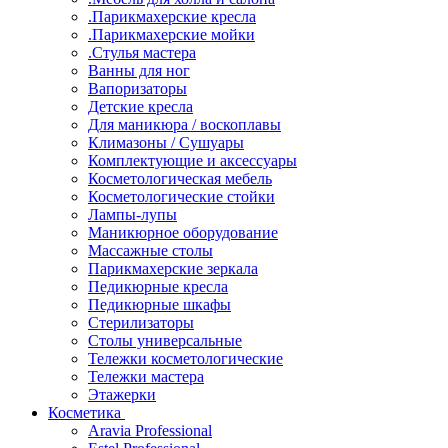
.Парикмахерские кресла
.Парикмахерские мойки
.Стулья мастера
Ванны для ног
Вапоризаторы
Детские кресла
Для маникюра / воскоплавы
Климазоны / Сушуары
Комплектующие и аксессуары
Косметологическая мебель
Косметологические стойки
Лампы-лупы
Маникюрное оборудование
Массажные столы
Парикмахерские зеркала
Педикюрные кресла
Педикюрные шкафы
Стерилизаторы
Столы универсальные
Тележки косметологические
Тележки мастера
Этажерки
Косметика
Aravia Professional