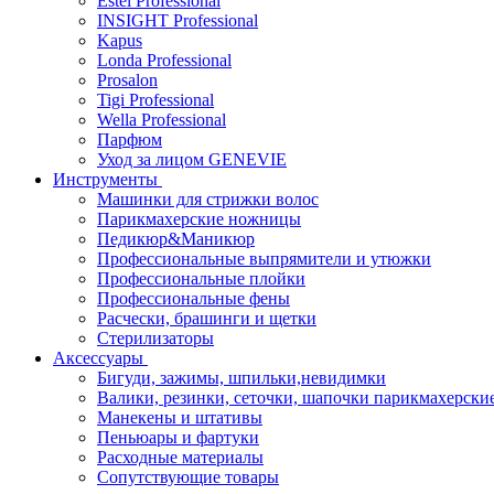
Estel Professional
INSIGHT Professional
Kapus
Londa Professional
Prosalon
Tigi Professional
Wella Professional
Парфюм
Уход за лицом GENEVIE
Инструменты
Машинки для стрижки волос
Парикмахерские ножницы
Педикюр&Маникюр
Профессиональные выпрямители и утюжки
Профессиональные плойки
Профессиональные фены
Расчески, брашинги и щетки
Стерилизаторы
Аксессуары
Бигуди, зажимы, шпильки,невидимки
Валики, резинки, сеточки, шапочки парикмахерски
Манекены и штативы
Пеньюары и фартуки
Расходные материалы
Сопутствующие товары