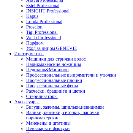
Aravia Professional
Estel Professional
INSIGHT Professional
Kapus
Londa Professional
Prosalon
Tigi Professional
Wella Professional
Парфюм
Уход за лицом GENEVIE
Инструменты
Машинки для стрижки волос
Парикмахерские ножницы
Педикюр&Маникюр
Профессиональные выпрямители и утюжки
Профессиональные плойки
Профессиональные фены
Расчески, брашинги и щетки
Стерилизаторы
Аксессуары
Бигуди, зажимы, шпильки,невидимки
Валики, резинки, сеточки, шапочки
парикмахерские
Манекены и штативы
Пеньюары и фартуки