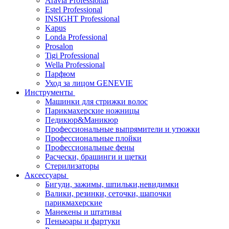
Aravia Professional
Estel Professional
INSIGHT Professional
Kapus
Londa Professional
Prosalon
Tigi Professional
Wella Professional
Парфюм
Уход за лицом GENEVIE
Инструменты
Машинки для стрижки волос
Парикмахерские ножницы
Педикюр&Маникюр
Профессиональные выпрямители и утюжки
Профессиональные плойки
Профессиональные фены
Расчески, брашинги и щетки
Стерилизаторы
Аксессуары
Бигуди, зажимы, шпильки,невидимки
Валики, резинки, сеточки, шапочки
парикмахерские
Манекены и штативы
Пеньюары и фартуки