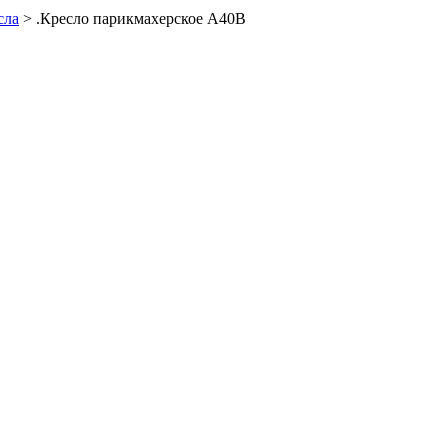
сла
>
.Кресло парикмахерское А40В