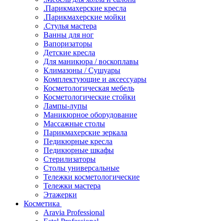
.Парикмахерские кресла
.Парикмахерские мойки
.Стулья мастера
Ванны для ног
Вапоризаторы
Детские кресла
Для маникюра / воскоплавы
Климазоны / Сушуары
Комплектующие и аксессуары
Косметологическая мебель
Косметологические стойки
Лампы-лупы
Маникюрное оборудование
Массажные столы
Парикмахерские зеркала
Педикюрные кресла
Педикюрные шкафы
Стерилизаторы
Столы универсальные
Тележки косметологические
Тележки мастера
Этажерки
Косметика
Aravia Professional