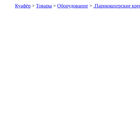
Куафёр
>
Товары
>
Оборудование
>
.Парикмахерские кре