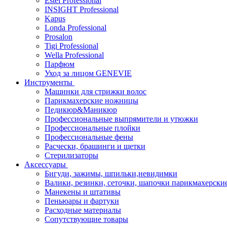
Estel Professional
INSIGHT Professional
Kapus
Londa Professional
Prosalon
Tigi Professional
Wella Professional
Парфюм
Уход за лицом GENEVIE
Инструменты
Машинки для стрижки волос
Парикмахерские ножницы
Педикюр&Маникюр
Профессиональные выпрямители и утюжки
Профессиональные плойки
Профессиональные фены
Расчески, брашинги и щетки
Стерилизаторы
Аксессуары
Бигуди, зажимы, шпильки,невидимки
Валики, резинки, сеточки, шапочки парикмахерски
Манекены и штативы
Пеньюары и фартуки
Расходные материалы
Сопутствующие товары