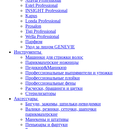
Aravia Professional
Estel Professional
INSIGHT Professional
Kapus
Londa Professional
Prosalon
Tigi Professional
Wella Professional
Парфюм
Уход за лицом GENEVIE
Инструменты
Машинки для стрижки волос
Парикмахерские ножницы
Педикюр&Маникюр
Профессиональные выпрямители и утюжки
Профессиональные плойки
Профессиональные фены
Расчески, брашинги и щетки
Стерилизаторы
Аксессуары
Бигуди, зажимы, шпильки,невидимки
Валики, резинки, сеточки, шапочки
парикмахерские
Манекены и штативы
Пеньюары и фартуки