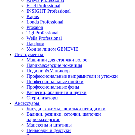
Aravia Professional
Estel Professional
INSIGHT Professional
Kapus
Londa Professional
Prosalon
Tigi Professional
Wella Professional
Парфюм
Уход за лицом GENEVIE
Инструменты
Машинки для стрижки волос
Парикмахерские ножницы
Педикюр&Маникюр
Профессиональные выпрямители и утюжки
Профессиональные плойки
Профессиональные фены
Расчески, брашинги и щетки
Стерилизаторы
Аксессуары
Бигуди, зажимы, шпильки,невидимки
Валики, резинки, сеточки, шапочки
парикмахерские
Манекены и штативы
Пеньюары и фартуки