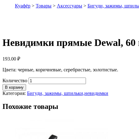
Куафёр
>
Товары
>
Аксессуары
>
Бигуди, зажимы, шпил
Невидимки прямые Dewal, 60 
193.00
₽
Цвета: черные, коричневые, серебристые, золотистые.
Количество
В корзину
Категория:
Бигуди, зажимы, шпильки,невидимки
Похожие товары