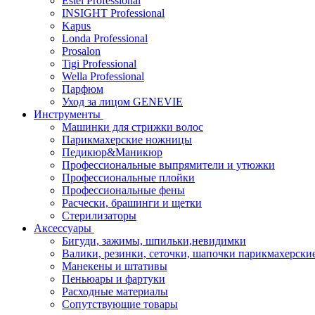
Estel Professional
INSIGHT Professional
Kapus
Londa Professional
Prosalon
Tigi Professional
Wella Professional
Парфюм
Уход за лицом GENEVIE
Инструменты
Машинки для стрижки волос
Парикмахерские ножницы
Педикюр&Маникюр
Профессиональные выпрямители и утюжки
Профессиональные плойки
Профессиональные фены
Расчески, брашинги и щетки
Стерилизаторы
Аксессуары
Бигуди, зажимы, шпильки,невидимки
Валики, резинки, сеточки, шапочки парикмахерски
Манекены и штативы
Пеньюары и фартуки
Расходные материалы
Сопутствующие товары