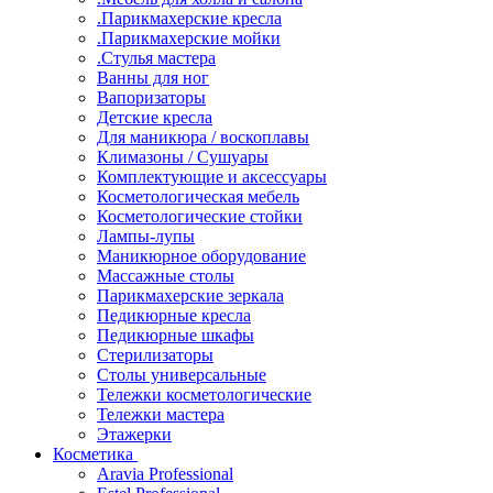
.Парикмахерские кресла
.Парикмахерские мойки
.Стулья мастера
Ванны для ног
Вапоризаторы
Детские кресла
Для маникюра / воскоплавы
Климазоны / Сушуары
Комплектующие и аксессуары
Косметологическая мебель
Косметологические стойки
Лампы-лупы
Маникюрное оборудование
Массажные столы
Парикмахерские зеркала
Педикюрные кресла
Педикюрные шкафы
Стерилизаторы
Столы универсальные
Тележки косметологические
Тележки мастера
Этажерки
Косметика
Aravia Professional