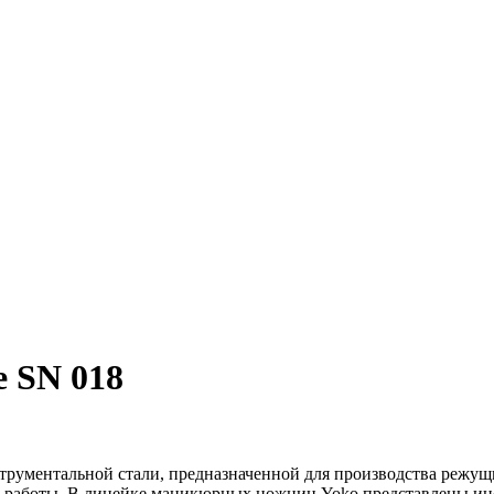
 SN 018
ументальной стали, предназначенной для производства режущи
т работы. В линейке маникюрных ножниц Yoko представлены инс