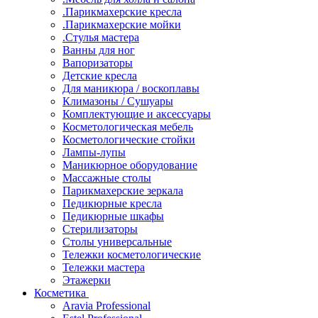
.Парикмахерские кресла
.Парикмахерские мойки
.Стулья мастера
Ванны для ног
Вапоризаторы
Детские кресла
Для маникюра / воскоплавы
Климазоны / Сушуары
Комплектующие и аксессуары
Косметологическая мебель
Косметологические стойки
Лампы-лупы
Маникюрное оборудование
Массажные столы
Парикмахерские зеркала
Педикюрные кресла
Педикюрные шкафы
Стерилизаторы
Столы универсальные
Тележки косметологические
Тележки мастера
Этажерки
Косметика
Aravia Professional