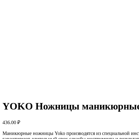
YOKO Ножницы маникюрные
436.00
₽
Маникюрные ножницы Yoko производятся из специальной инстр
гарантируют длительный срок службы инструмента и результа