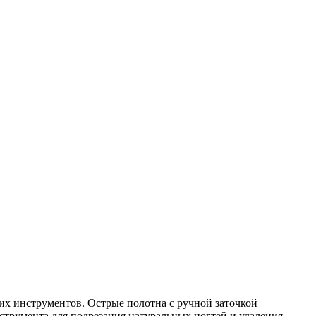
х инструментов. Острые полотна с ручной заточкой
трумента для подрезания натуральных ногтей и удаления