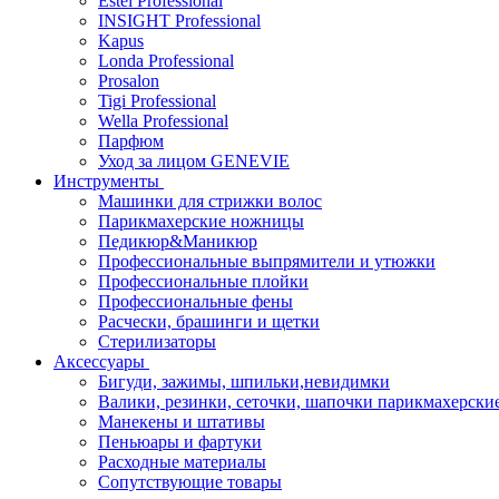
Estel Professional
INSIGHT Professional
Kapus
Londa Professional
Prosalon
Tigi Professional
Wella Professional
Парфюм
Уход за лицом GENEVIE
Инструменты
Машинки для стрижки волос
Парикмахерские ножницы
Педикюр&Маникюр
Профессиональные выпрямители и утюжки
Профессиональные плойки
Профессиональные фены
Расчески, брашинги и щетки
Стерилизаторы
Аксессуары
Бигуди, зажимы, шпильки,невидимки
Валики, резинки, сеточки, шапочки парикмахерски
Манекены и штативы
Пеньюары и фартуки
Расходные материалы
Сопутствующие товары