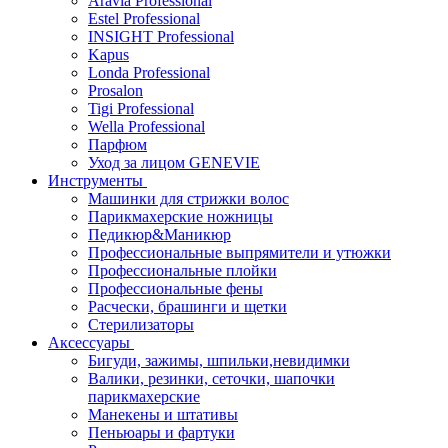
Aravia Professional
Estel Professional
INSIGHT Professional
Kapus
Londa Professional
Prosalon
Tigi Professional
Wella Professional
Парфюм
Уход за лицом GENEVIE
Инструменты
Машинки для стрижки волос
Парикмахерские ножницы
Педикюр&Маникюр
Профессиональные выпрямители и утюжки
Профессиональные плойки
Профессиональные фены
Расчески, брашинги и щетки
Стерилизаторы
Аксессуары
Бигуди, зажимы, шпильки,невидимки
Валики, резинки, сеточки, шапочки
парикмахерские
Манекены и штативы
Пеньюары и фартуки