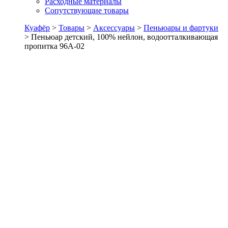
Расходные материалы
Сопутствующие товары
Куафёр
>
Товары
>
Аксессуары
>
Пеньюары и фартуки
>
Пеньюар детский, 100% нейлон, водоотталкивающая
пропитка 96А-02