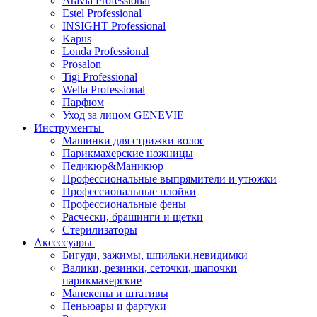
Aravia Professional
Estel Professional
INSIGHT Professional
Kapus
Londa Professional
Prosalon
Tigi Professional
Wella Professional
Парфюм
Уход за лицом GENEVIE
Инструменты
Машинки для стрижки волос
Парикмахерские ножницы
Педикюр&Маникюр
Профессиональные выпрямители и утюжки
Профессиональные плойки
Профессиональные фены
Расчески, брашинги и щетки
Стерилизаторы
Аксессуары
Бигуди, зажимы, шпильки,невидимки
Валики, резинки, сеточки, шапочки
парикмахерские
Манекены и штативы
Пеньюары и фартуки