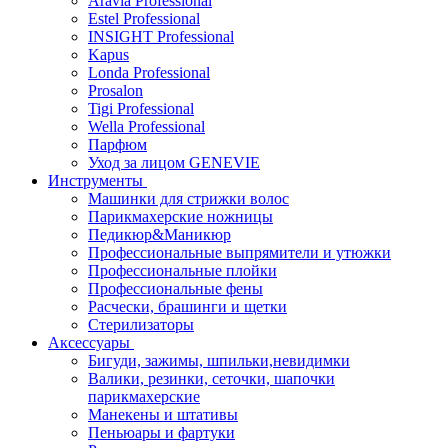
Aravia Professional
Estel Professional
INSIGHT Professional
Kapus
Londa Professional
Prosalon
Tigi Professional
Wella Professional
Парфюм
Уход за лицом GENEVIE
Инструменты
Машинки для стрижки волос
Парикмахерские ножницы
Педикюр&Маникюр
Профессиональные выпрямители и утюжки
Профессиональные плойки
Профессиональные фены
Расчески, брашинги и щетки
Стерилизаторы
Аксессуары
Бигуди, зажимы, шпильки,невидимки
Валики, резинки, сеточки, шапочки
парикмахерские
Манекены и штативы
Пеньюары и фартуки