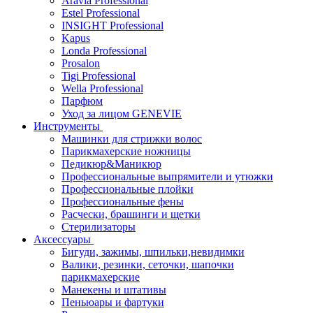
Aravia Professional
Estel Professional
INSIGHT Professional
Kapus
Londa Professional
Prosalon
Tigi Professional
Wella Professional
Парфюм
Уход за лицом GENEVIE
Инструменты
Машинки для стрижки волос
Парикмахерские ножницы
Педикюр&Маникюр
Профессиональные выпрямители и утюжки
Профессиональные плойки
Профессиональные фены
Расчески, брашинги и щетки
Стерилизаторы
Аксессуары
Бигуди, зажимы, шпильки,невидимки
Валики, резинки, сеточки, шапочки
парикмахерские
Манекены и штативы
Пеньюары и фартуки