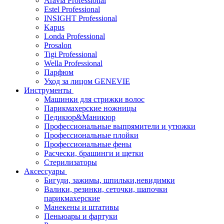
Aravia Professional
Estel Professional
INSIGHT Professional
Kapus
Londa Professional
Prosalon
Tigi Professional
Wella Professional
Парфюм
Уход за лицом GENEVIE
Инструменты
Машинки для стрижки волос
Парикмахерские ножницы
Педикюр&Маникюр
Профессиональные выпрямители и утюжки
Профессиональные плойки
Профессиональные фены
Расчески, брашинги и щетки
Стерилизаторы
Аксессуары
Бигуди, зажимы, шпильки,невидимки
Валики, резинки, сеточки, шапочки
парикмахерские
Манекены и штативы
Пеньюары и фартуки