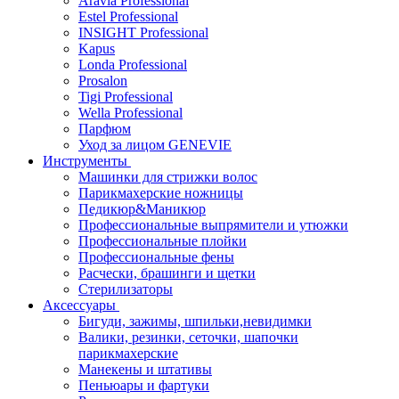
Aravia Professional
Estel Professional
INSIGHT Professional
Kapus
Londa Professional
Prosalon
Tigi Professional
Wella Professional
Парфюм
Уход за лицом GENEVIE
Инструменты
Машинки для стрижки волос
Парикмахерские ножницы
Педикюр&Маникюр
Профессиональные выпрямители и утюжки
Профессиональные плойки
Профессиональные фены
Расчески, брашинги и щетки
Стерилизаторы
Аксессуары
Бигуди, зажимы, шпильки,невидимки
Валики, резинки, сеточки, шапочки
парикмахерские
Манекены и штативы
Пеньюары и фартуки