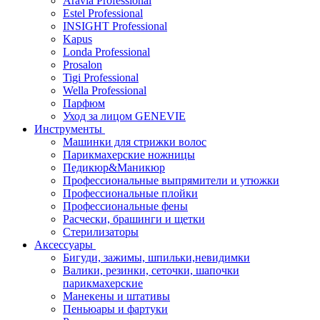
Aravia Professional
Estel Professional
INSIGHT Professional
Kapus
Londa Professional
Prosalon
Tigi Professional
Wella Professional
Парфюм
Уход за лицом GENEVIE
Инструменты
Машинки для стрижки волос
Парикмахерские ножницы
Педикюр&Маникюр
Профессиональные выпрямители и утюжки
Профессиональные плойки
Профессиональные фены
Расчески, брашинги и щетки
Стерилизаторы
Аксессуары
Бигуди, зажимы, шпильки,невидимки
Валики, резинки, сеточки, шапочки
парикмахерские
Манекены и штативы
Пеньюары и фартуки