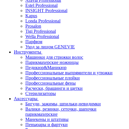
Aravia Professional
Estel Professional
INSIGHT Professional
Kapus
Londa Professional
Prosalon
Tigi Professional
Wella Professional
Парфюм
Уход за лицом GENEVIE
Инструменты
Машинки для стрижки волос
Парикмахерские ножницы
Педикюр&Маникюр
Профессиональные выпрямители и утюжки
Профессиональные плойки
Профессиональные фены
Расчески, брашинги и щетки
Стерилизаторы
Аксессуары
Бигуди, зажимы, шпильки,невидимки
Валики, резинки, сеточки, шапочки
парикмахерские
Манекены и штативы
Пеньюары и фартуки