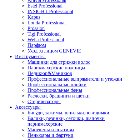
Aravia Professional
Estel Professional
INSIGHT Professional
Kapus
Londa Professional
Prosalon
Tigi Professional
Wella Professional
Парфюм
Уход за лицом GENEVIE
Инструменты
Машинки для стрижки волос
Парикмахерские ножницы
Педикюр&Маникюр
Профессиональные выпрямители и утюжки
Профессиональные плойки
Профессиональные фены
Расчески, брашинги и щетки
Стерилизаторы
Аксессуары
Бигуди, зажимы, шпильки,невидимки
Валики, резинки, сеточки, шапочки
парикмахерские
Манекены и штативы
Пеньюары и фартуки